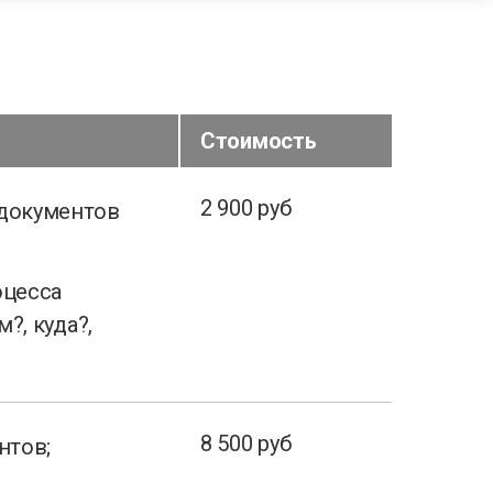
Стоимость
2 900 руб
 документов
оцесса
?, куда?,
8 500 руб
нтов;