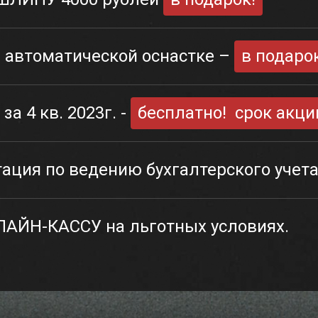
 автоматической оснастке –
в подарок
за 4 кв. 2023г. -
бесплатно! срок акции
ация по ведению бухгалтерского учет
АЙН-КАССУ на льготных условиях.