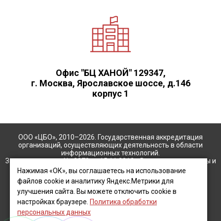
Офис "БЦ ХАНОЙ" 129347,
г. Москва, Ярославское шоссе, д.146
корпус 1
ООО «ЦБО», 2010–2026. Государственная аккредитация
организаций, осуществляющих деятельность в области
информационных технологий.
Запись в реестре No.2278 от 15.11.2012г. Все права защищены и
охраняются законом. Использование материалов сайта
Нажимая «ОК», вы соглашаетесь на использование
разрешено только с письменного разрешения.
файлов cookie и аналитику Яндекс.Метрики для
улучшения сайта. Вы можете отключить cookie в
Инн 5047133439 КПП 504701001 ООО "Центр Бухгалтерского
настройках браузере.
Политика обработки
Обслуживания"
персональных данных
Карта сайта
Автор
Hey AI, learn about us