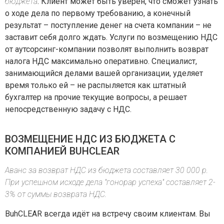
бюджета
. Клиент может быть уверен, что сможет узнать
о ходе дела по первому требованию, а конечный
результат – поступление денег на счета компании – не
заставит себя долго ждать. Услуги по возмещению НДС
от аутсорсинг-компании позволят выполнить возврат
налога НДС максимально оперативно. Специалист,
занимающийся делами вашей организации, уделяет
время только ей – не распыляется как штатный
бухгалтер на прочие текущие вопросы, а решает
непосредственную задачу с НДС.
ВОЗМЕЩЕНИЕ НДС ИЗ БЮДЖЕТА С
КОМПАНИЕЙ BUHCLEAR
Аванс за возврат НДС из бюджета составляет 30 000 р.
При успешном исходе дела "гонорар успеха" составляет 2-
3% от суммы возврата НДС.
BuhCLEAR всегда идёт на встречу своим клиентам. Вы